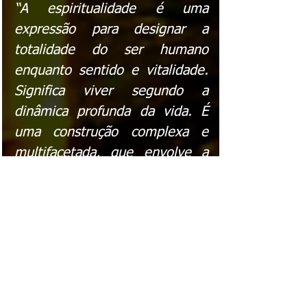
“A espiritualidade é uma 
expressão para designar a 
totalidade do ser humano 
enquanto sentido e vitalidade. 
Significa viver segundo a 
dinâmica profunda da vida. É 
uma construção complexa e 
multifacetada, que envolve a 
vida interior de cada ser 
humano e está ligada à busca 
de sentido.” 
(Do livro “Psicologia & Espiritualidade”, 
por Moraes & Silva, 2015).
Por fim, caros/as leitores/as...