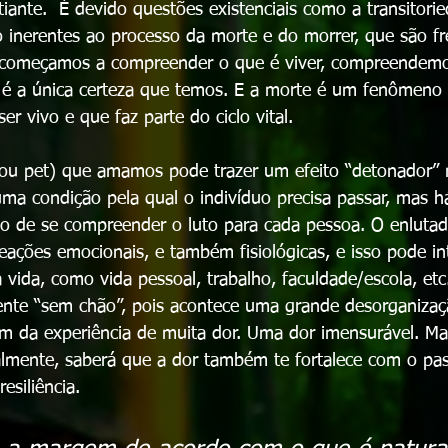
ante.  É devido questões existenciais como a transitorie
 inerentes ao processo da morte e do morrer, que são f
e começamos a compreender o que é viver, compreendem
e é a única certeza que temos. E a morte é um fenômeno 
r vivo e que faz parte do ciclo vital.
ou pet) que amamos pode trazer um efeito “detonador” 
uma condição pela qual o indivíduo precisa passar, mas h
do de se compreender o luto para cada pessoa. O enluta
eações emocionais, e também fisiológicas, e isso pode int
 vida, como vida pessoal, trabalho, faculdade/escola, etc
ente “sem chão”, pois acontece uma grande desorganizaç
lém da experiência de muita dor. Uma dor imensurável. Mas
ralmente, saberá que a dor também te fortalece com o pa
siliência.