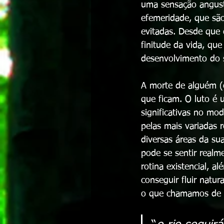
uma sensação angusti
efemeridade, que são
evitadas. Desde qu
finitude da vida, qu
desenvolvimento do se
A morte de alguém (
que ficam. O luto é 
significativas no mo
pelas mais variadas r
diversas áreas da sua
pode se sentir realm
rotina existencial, a
conseguir fluir natu
o que chamamos de re