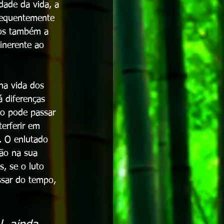
dade da vida, a 
requentemente 
os também a 
inerente ao 
na vida dos 
á diferenças 
do pode passar 
erferir em 
. O enlutado 
ão na sua 
, se o luto 
ssar do tempo, 