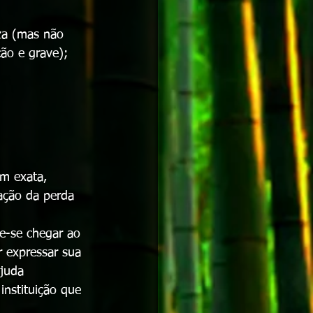
za (mas não 
ção e grave);
m exata, 
ação da perda 
e-se chegar ao 
r expressar sua 
juda 
instituição que 