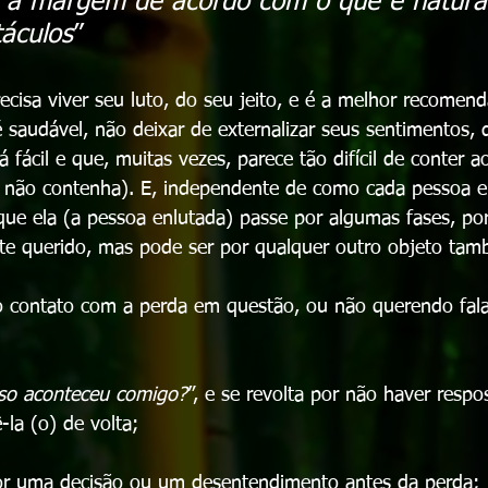
á a margem de acordo com o que é natural
táculos
”
ecisa viver seu luto, do seu jeito, e é a melhor recomend
 saudável, não deixar de externalizar seus sentimentos, de
 fácil e que, muitas vezes, parece tão difícil de conter a
, não contenha). E, independente de como cada pessoa e
ue ela (a pessoa enlutada) passe por algumas fases, po
e querido, mas pode ser por qualquer outro objeto tam
o contato com a perda em questão, ou não querendo fala
sso aconteceu comigo?
”, e se revolta por não haver respos
-la (o) de volta;
or uma decisão ou um desentendimento antes da perda;