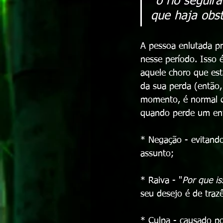
“
o rio seguir
que haja obs
A pessoa enlutada pr
nesse período. Isso é
aquele choro que está
da sua perda (então
momento, é normal q
quando perde um ent
* Negação - evitand
assunto;
* Raiva - "
Por que i
seu desejo é de trazê
* Culpa - causado p