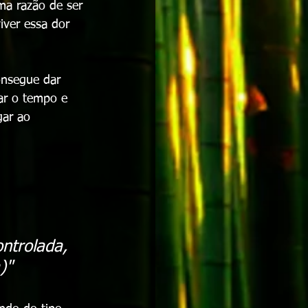
ma razão de ser 
iver essa dor 
onsegue dar 
ar o tempo e 
gar ao 
ntrolada, 
)"