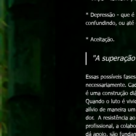
* Depressão - que é 
confundindo, ou até 
* Aceitação. 
"A superação
Essas possíveis fas
necessariamente. Cad
é uma construção diá
Quando o luto é vivi
alívio de maneira um
dor.  A resistência a
profissional, a cola
dá apoio, são fundame