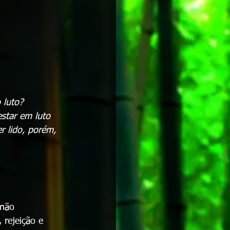
 luto?
star em luto 
r lido, porém, 
 não 
rejeição e 