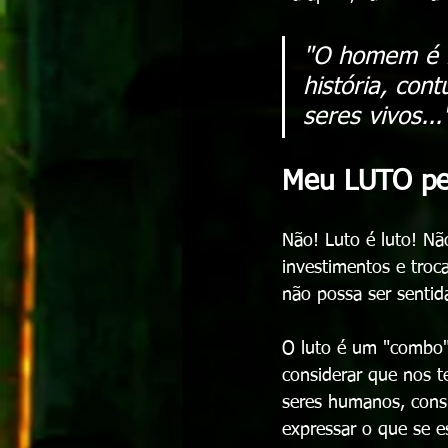
"O homem é l
história, con
seres vivos...
Meu LUTO pel
Não! Luto é luto! N
investimentos e troc
não possa ser sentid
O luto é um "combo"
considerar que nos t
seres humanos, cons
expressar o que se e