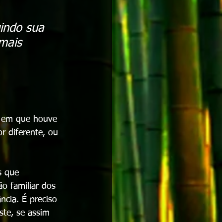
indo sua 
mais 
, em que houve 
r diferente, ou 
s que 
o familiar dos 
cia. É preciso 
ste, se assim 