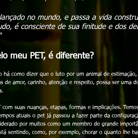
ançado no mundo, e passa a vida constru
tudo, é consciente de sua finitude e dos de
"
o meu PET, é diferente?
ão há como dizer que o luto por um animal de estimação
as de amor, carinho, atenção e respeito, possa ser uma do
a. 
 com suas nuanças, etapas, formas e implicações. Temo
empos atuais o pet já passou a fazer parte da configuraçã
iderado por muitos como um membro de grande importân
stá sentindo, como, por exemplo, chorar o quanto lhe ba