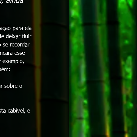
, ainda 
ação para ela 
 deixar fluir 
o se recordar 
ncara esse 
r exemplo, 
bém: 
r sobre o 
ta cabível, e 